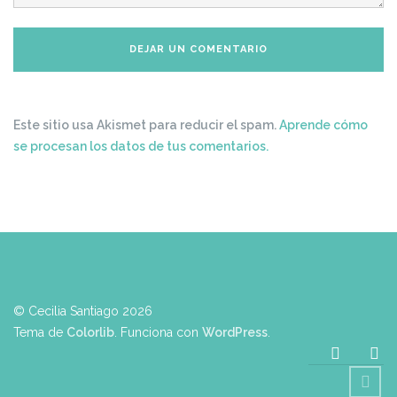
Este sitio usa Akismet para reducir el spam.
Aprende cómo
se procesan los datos de tus comentarios.
© Cecilia Santiago 2026
Tema de
Colorlib
. Funciona con
WordPress
.
Linkedi
Ma