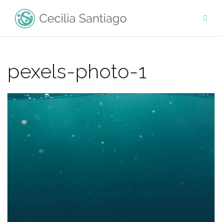
Saltar
al
contenido
pexels-photo-1