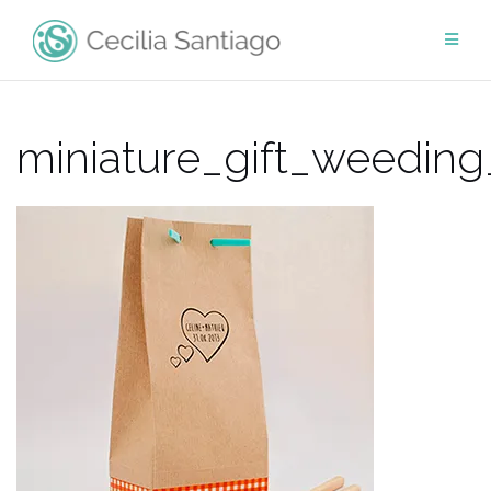
Saltar
al
contenido
miniature_gift_weedin