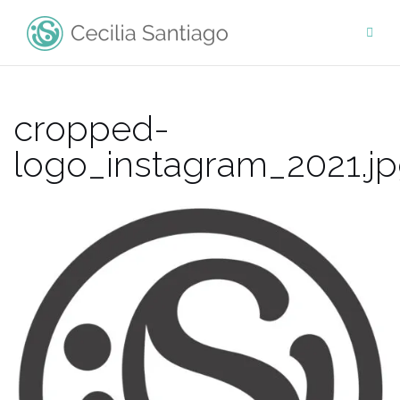
Saltar
al
contenido
cropped-
logo_instagram_2021.j