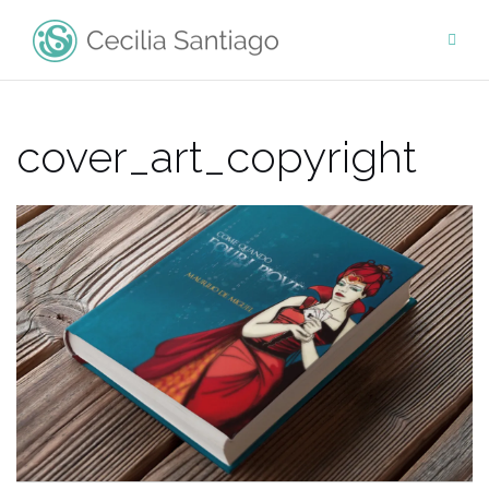
Saltar
al
contenido
cover_art_copyright